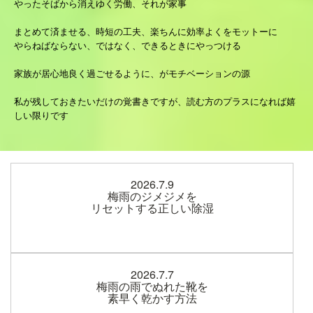
家事
やったそばから消えゆく労働、それが家事
加齢
まとめて済ませる、時短の工夫、楽ちんに効率よくをモットーに
やらねばならない、ではなく、できるときにやっつける
人生
家族が居心地良く過ごせるように、がモチベーションの源
私が残しておきたいだけの覚書きですが、読む方のプラスになれば嬉
しい限りです
2026.7.9
梅雨のジメジメを
リセットする正しい除湿
2026.7.7
梅雨の雨でぬれた靴を
素早く乾かす方法