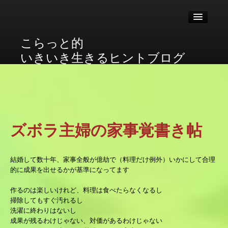
こらっと的
いきいき生きるヒントブログ
HOME
本
ズボラ主婦の家事覚書き帖
猫
介護
結婚して数十年、家事全般が億劫で（料理だけ例外）いかにして合理
的に成果を出せるかが基準になってます
仕事
作るのは楽しいけれど、料理は食べたらなくなるし
掃除してもすぐ汚れるし
育児
洗濯に終わりはないし
成果が残るわけじゃない、対価があるわけじゃない