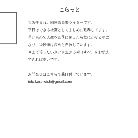
こらっと
大阪生まれ。団体職員兼ライターです。
平日はできる社畜としてまじめに勤務してます。
早いもので人生を四季に例えたら秋にかかる頃に
なり、経験値は高めと自負しています。
今まで培ったいきいき生きる術（すべ）をお伝え
できれば幸いです。
お問合せはこちらで受け付けています。
info.koratwish@gmail.com