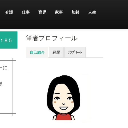
介護
仕事
育児
家事
加齢
人生
筆者プロフィール
1.8.5
自己紹介
経歴
ﾃﾝﾌﾟﾚｰﾄ
ーに
ま