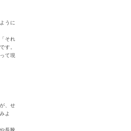
ように
「それ
です。
って現
が、せ
みよ
や長靴